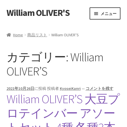
William OLIVER'S
ナ
コ
メニュー
ビ
ン
ゲ
テ
ホーム
ー
ン
Home
商品リスト
William OLIVER’S
シ
ツ
Affiliate Area
ョ
へ
カテゴリー:
William
ン
ス
Payment Confirmation
へ
キ
OLIVER’S
ス
ッ
Payment Failed
キ
プ
ッ
Store Affiliates
プ
2021年10月26日
に投稿
投稿者
KyoseiKanri
—
コメントを残す
William OLIVER’S 大豆プ
パートナーログイン
ロテインバー アソー
登録