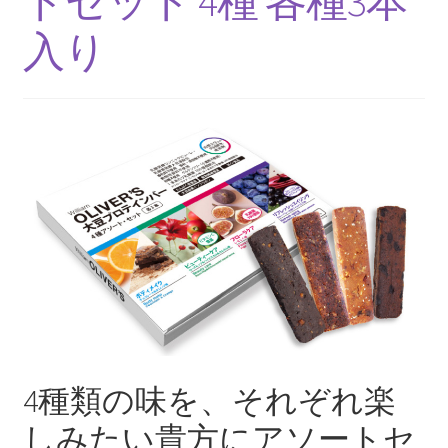
トセット 4種 各種3本
Terms and Conditions
入り
William OLIVER’Sとは
お問い合わせ
お知らせ
お買い物カゴ
こだわり
カート
サンプルページ
4種類の味を、それぞれ楽
しみたい貴方にアソートセ
ショップ