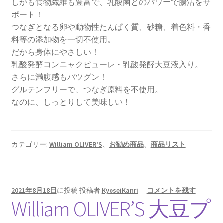
しかも食物繊維も豊富で、乳酸菌とのパワーで腸活をサ
ポート！
つなぎとなる卵や動物性たんぱく質、砂糖、着色料・香
料等の添加物を一切不使用。
だから身体にやさしい！
乳酸発酵コンニャクピューレ・乳酸発酵大豆液入り。
さらに満腹感もバツグン！
グルテンフリーで、つなぎ原料を不使用。
なのに、しっとりして美味しい！
カテゴリー:
William OLIVER’S
、
お勧め商品
、
商品リスト
2021年8月18日
に投稿
投稿者
KyoseiKanri
—
コメントを残す
William OLIVER’S 大豆プ