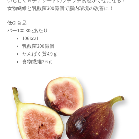
いちじく＆チアシードのプチプチ食感がくせになる！
食物繊維と乳酸菌300億個で腸内環境の改善に！
低GI食品
バー1本 30gあたり
106kcal
乳酸菌300億個
たんぱく質4.9ｇ
食物繊維2.6ｇ