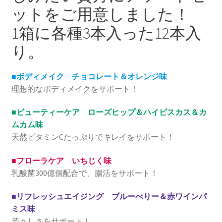
ットをご用意しました！
テスト
1箱に各種3本入った12本入
り。
トップページ
ブログ一覧ページ
■ボディメイク チョコレート＆オレンジ味
理想的なボディメイクをサポート！
プライバシーポリシー
■ビューティーケア ローズヒップ＆ハイビスカス＆カ
ムカム味
マイアカウント
天然ビタミンCたっぷりでキレイをサポート！
メンバー
■フローラケア いちじく味
乳酸菌300億個配合で、腸活をサポート！
免責事項
■リフレッシュエイジング ブルーべりー＆赤ワインパ
商品を見る
ミス味
若々しさをサポート！