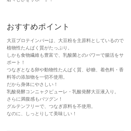
商品リスト
支払い
おすすめポイント
特定商取引法に基く表記
大豆プロテインバーは、大豆粉を主原料としているので
植物性たんぱく質がたっぷり。
素材へのこだわり その2
しかも食物繊維も豊富で、乳酸菌とのパワーで腸活をサ
ポート！
素材へのこだわり その3
つなぎとなる卵や動物性たんぱく質、砂糖、着色料・香
料等の添加物を一切不使用。
だから身体にやさしい！
素材へのこだわり その4
乳酸発酵コンニャクピューレ・乳酸発酵大豆液入り。
さらに満腹感もバツグン！
素材へのこだわり その１
グルテンフリーで、つなぎ原料を不使用。
なのに、しっとりして美味しい！
返金および返品ポリシー
運営会社