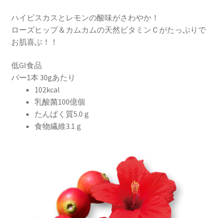
ハイビスカスとレモンの酸味がさわやか！
ローズヒップ＆カムカムの天然ビタミンＣがたっぷりで
お肌喜ぶ！！
低GI食品
バー1本 30gあたり
102kcal
乳酸菌100億個
たんぱく質5.0ｇ
食物繊維3.1ｇ