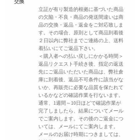
交換
Terms and Conditions
立証が有り製造的根拠に基づいた商品
の欠陥・不良・商品の発送間違いは商
William OLIVER’Sとは
品の交換・返品・返金をご対応致しま
す。その場合、原則として商品到着後
お問い合わせ
２日以内に弊社までご連絡の上、送料
着払いにてご返品下さい。
お知らせ
＜購入者への払い戻しにかかる時間＞
返品リクエスト手続き後、指定の返送
先にご返品いただいた商品は、弊社倉
お買い物カゴ
庫に到着後、返品不可条件に該当がな
いか、再販売に必要な品質を保たれて
こだわり
いるかなどの確認作業を行ないます。
通常、1週間～10日ほどで確認作業が
カート
完了しましたら、結果についてメール
でご案内します。その後のご返金につ
サンプルページ
いては、メールにてご案内します。
メールのお届け時期につきましては、
ショップ