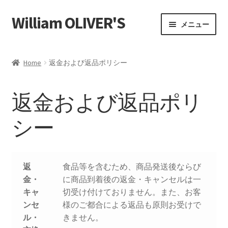
William OLIVER'S
ナ
コ
メニュー
ビ
ン
ゲ
テ
ホーム
ー
ン
Home
返金および返品ポリシー
シ
ツ
Affiliate Area
ョ
へ
返金および返品ポリ
ン
ス
Payment Confirmation
へ
キ
シー
ス
ッ
Payment Failed
キ
プ
ッ
Store Affiliates
プ
返
食品等を含むため、商品発送後ならび
金・
に商品到着後の返金・キャンセルは一
パートナーログイン
キャ
切受け付けておりません。また、お客
ンセ
様のご都合による返品も原則お受けで
登録
ル・
きません。