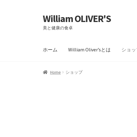
William OLIVER'S
ナ
コ
ビ
ン
美と健康の食卓
ゲ
テ
ー
ン
シ
ツ
ホーム
William Oliver’sとは
ショッ
ョ
へ
ン
ス
ホーム
Affiliate Area
Payment Confirmation
へ
キ
Home
ショップ
ス
ッ
キ
プ
William OLIVER’Sとは
お問い合わせ
お知ら
ッ
プ
トップページ
ブログ一覧ページ
プライバ
商品リスト
支払い
特定商取引法に基く表
素材へのこだわり その4
素材へのこだわ