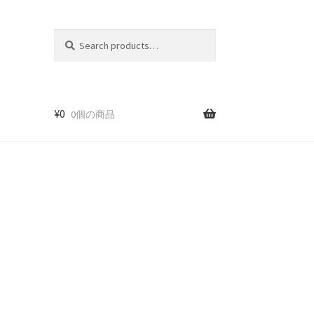
Search
Search
for:
¥
0
0個の商品
ト