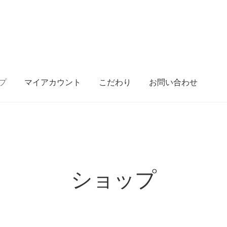
プ
マイアカウント
こだわり
お問い合わせ
Payment Failed
Store Affiliates
Terms and Conditions
せ
お買い物カゴ
こだわり
カート
サンプルページ
ショップ
テス
シーポリシー
マイアカウント
メンバー
免責事項
商品を見る
ショップ
記
素材へのこだわり その2
素材へのこだわり その3
り その１
返金および返品ポリシー
運営会社