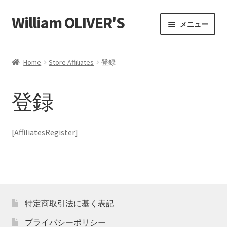
William OLIVER'S
ナ
コ
メニュー
ビ
ン
ゲ
テ
ホーム
ー
ン
Home
Store Affiliates
登録
シ
ツ
Affiliate Area
ョ
へ
登録
ン
ス
Payment Confirmation
へ
キ
ス
ッ
Payment Failed
[AffiliatesRegister]
キ
プ
ッ
Store Affiliates
プ
パートナーログイン
特定商取引法に基く表記
登録
プライバシーポリシー