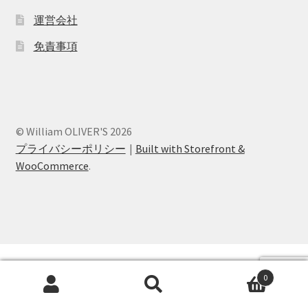
Terms and Conditions
運営会社
免責事項
William OLIVER’Sとは
お問い合わせ
お知らせ
© William OLIVER'S 2026
プライバシーポリシー
Built with Storefront &
お買い物カゴ
WooCommerce
.
こだわり
カート
サンプルページ
0
Search
Search
ショップ